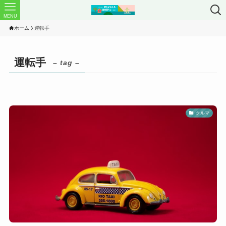
MENU
ホーム
運転手
運転手
– tag –
クルマ