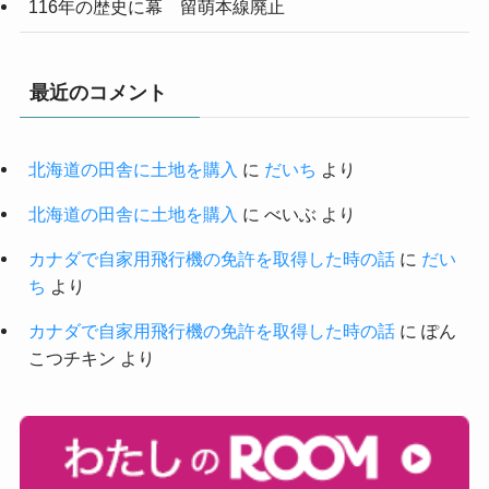
116年の歴史に幕 留萌本線廃止
最近のコメント
北海道の田舎に土地を購入
に
だいち
より
北海道の田舎に土地を購入
に
べいぶ
より
カナダで自家用飛行機の免許を取得した時の話
に
だい
ち
より
カナダで自家用飛行機の免許を取得した時の話
に
ぽん
こつチキン
より