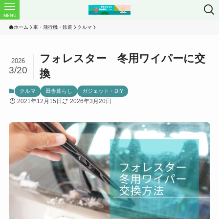
MENU
ホーム
車・飛行機・鉄道
クルマ
フォレスター 冬用ワイパーに交
2026
3/20
換
クルマ
田舎暮らし
ガジェット・DIY
2021年12月15日
2026年3月20日