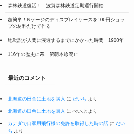
森林鉄道復活！ 波賀森林鉄道定期運行開始
超簡単！Nゲージのディスプレイケースを100円ショッ
プの材料だけで作る
地動説が人間に浸透するまでにかかった時間 1900年
116年の歴史に幕 留萌本線廃止
最近のコメント
北海道の田舎に土地を購入
に
だいち
より
北海道の田舎に土地を購入
に
べいぶ
より
カナダで自家用飛行機の免許を取得した時の話
に
だい
ち
より