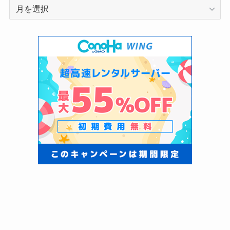
ア
ー
カ
イ
ブ