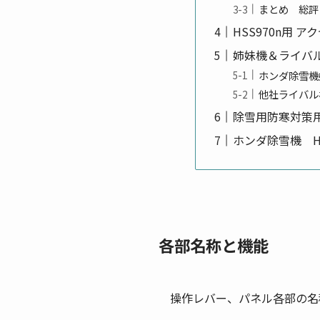
まとめ 総評
HSS970n用
姉妹機＆ライバ
ホンダ除雪機
他社ライバル
除雪用防寒対策
ホンダ除雪機 HSS
各部名称と機能
操作レバー、パネル各部の名