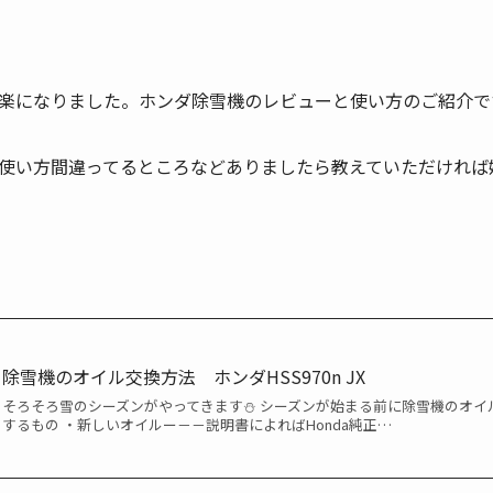
楽になりました。ホンダ除雪機のレビューと使い方のご紹介で
使い方間違ってるところなどありましたら教えていただければ
除雪機のオイル交換方法 ホンダHSS970n JX
そろそろ雪のシーズンがやってきます⛄ シーズンが始まる前に除雪機のオイ
するもの ・新しいオイルー－－説明書によればHonda純正…