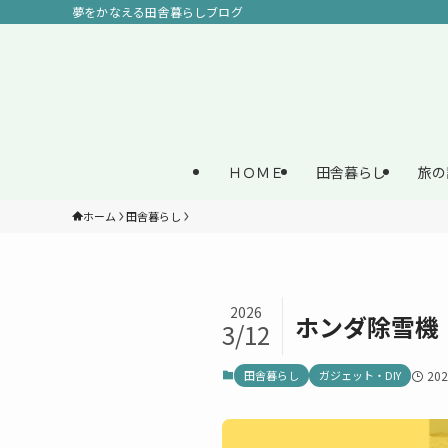
夢をかなえる田舎暮らしブログ
ＨＯＭＥ
田舎暮らし
旅の
ホーム
田舎暮らし
2026
ホンダ除雪機 
3/12
田舎暮らし
ガジェット・DIY
20