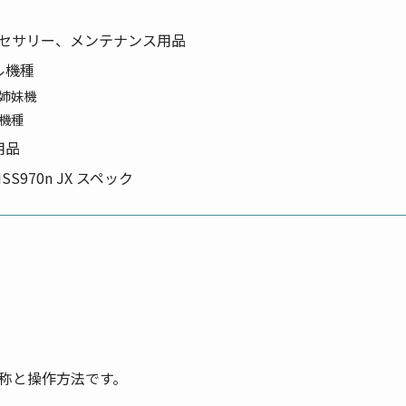
 アクセサリー、メンテナンス用品
ル機種
姉妹機
機種
用品
970n JX スペック
称と操作方法です。