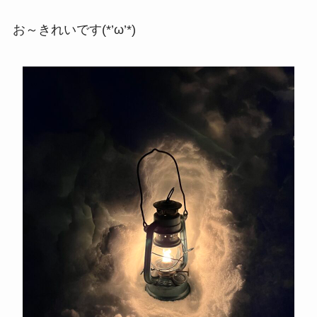
お～きれいです(*’ω’*)