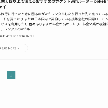
100ヵ国以上で使えるおすすめのポケットwifiルーター pokefi
ァイ
旅行に行ったときに困るのがwifi レンタルしたり行った先で売ってい
Mカードを買ったり または日本国内で契約している携帯会社の国際ローミ
ービスを利用したり 色々ありますが料金が高かったり、料金体系が複雑
、レンタルのwifiル...
2年11月26日
2023年1月5日
1