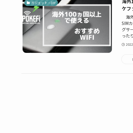
海外
ガジェット・DIY
ケフ
海外
SI
グサ
ったり
202