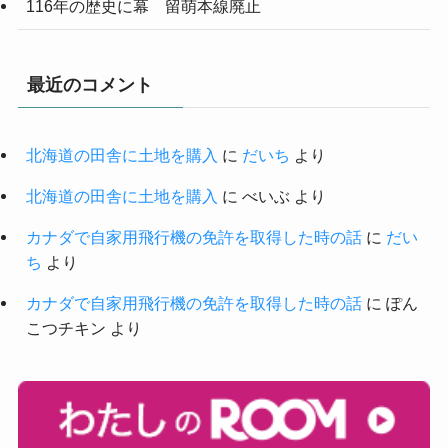
116年の歴史に幕 留萌本線廃止
最近のコメント
北海道の田舎に土地を購入
に
だいち
より
北海道の田舎に土地を購入
に
べいぶ
より
カナダで自家用飛行機の免許を取得した時の話
に
だい
ち
より
カナダで自家用飛行機の免許を取得した時の話
に
ぽん
こつチキン
より