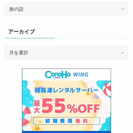
カ
テ
ゴ
リ
アーカイブ
ー
ア
ー
カ
イ
ブ