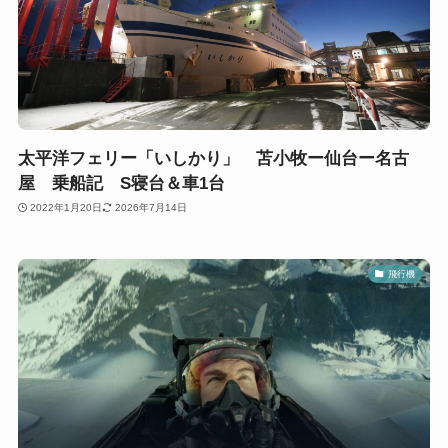
太平洋フェリー「いしかり」 苫小牧ー仙台ー名古
屋 乗船記 S寝台＆車1台
2022年1月20日
2026年7月14日
飛行機